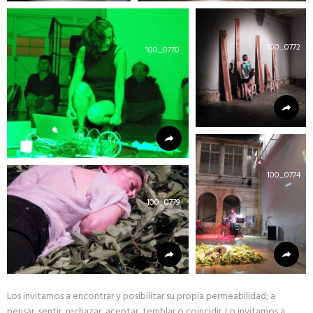
100_0772
100_0770
100_0774
100_0779
Los invitamos a encontrar y posibilitar su propia permeabilidad; a
pensar, sentir, rechazar, aceptar, temblar o coincidir. Lo invitamos a