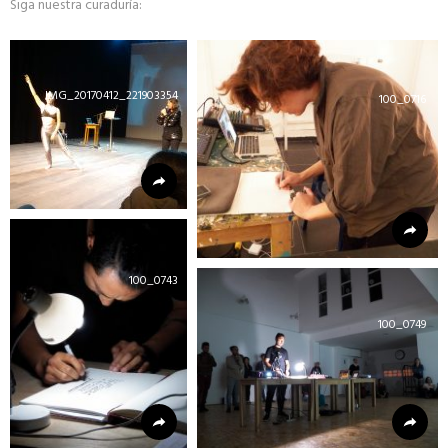
Siga nuestra curaduría:
IMG_20170412_221903354
100_0716
100_0743
100_0749